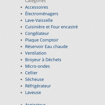
Catégories
Accessoires
VICE À LA CLIENTÈLE
Électroménagers
Lave-Vaisselle
PE D’APPAREIL ?
Cuisinière et Four encastré
E
TRUCS ET ASTUCES
Congélateur
Plaque Comptoir
Réservoir Eau chaude
Ventilation
Broyeur à Déchets
Micro-ondes
Cellier
Sécheuse
Réfrigérateur
Laveuse
Aspirateur