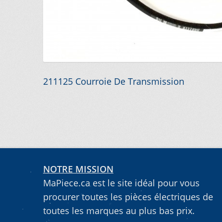
VOUS NE TROUVEZ PAS LA PIÈCE SUR NOTRE SIT
Navigation
Article
211125 Courroie De Transmission
précédent :
de
l’article
NOTRE MISSION
MaPiece.ca est le site idéal pour vous
procurer toutes les pièces électriques de
toutes les marques au plus bas prix.