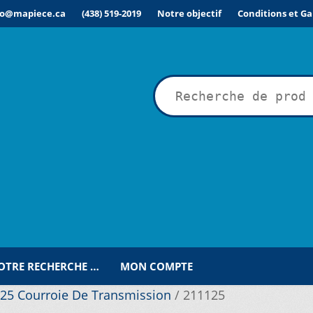
fo@mapiece.ca
(438) 519-2019
Notre objectif
Conditions et Ga
rche
VOTRE RECHERCHE …
MON COMPTE
25 Courroie De Transmission
/
211125
ÉSIRÉE POUR UNE RECHERCHE PERSONNALISÉE…
COMMANDE
C