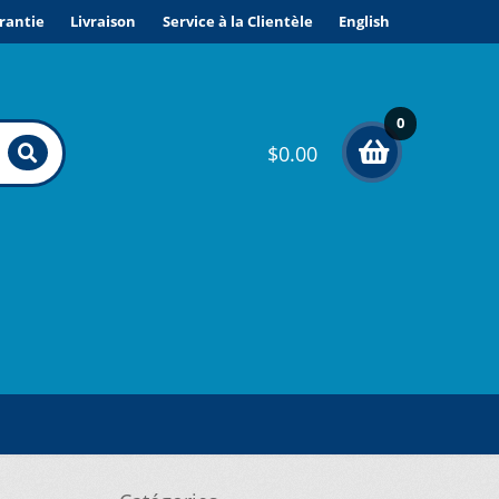
rantie
Livraison
Service à la Clientèle
English
0
$
0.00
élé
me
nts
ONDITIONS DE VENTE ET GARANTIE