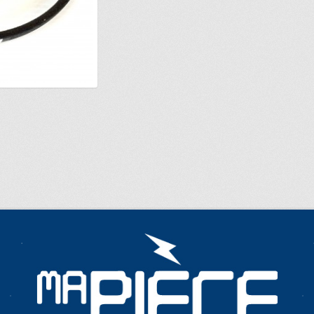
E…
METTEZ CETTE PAGE DANS VOS FAVORIS!