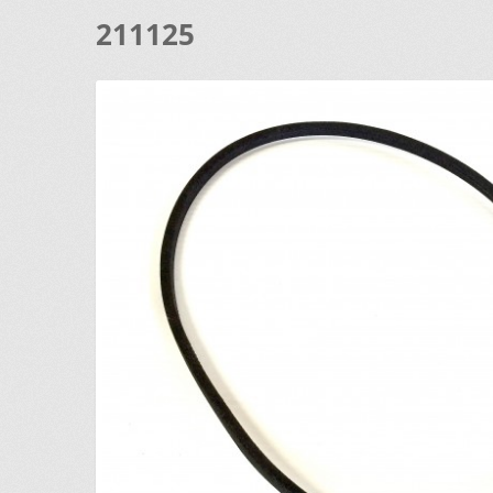
211125
DEMANDE DE PARUTION
ENQUIRY CART
INFORMAT
LAVEUSE WHIRLPOOL, JE DÉSIRE VOIR….
MON CO
SI VOUS NE TROUVEZ PAS LA PIÈCE QUE VOUS CH