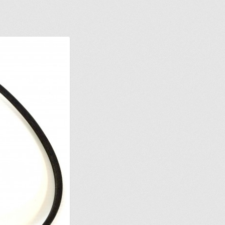
IONS POUR LA LIVRAISON OU LA CUEILLETTE
JOINDRE LE SER
MPTE
NOS PROMOTIONS
NOTRE OBJECTIF
PANIER
POUR QUEL TY
ERCHEZ, ON L’AJOUTE POUR VOUS !
SUIVEZ VOTRE COMMAND