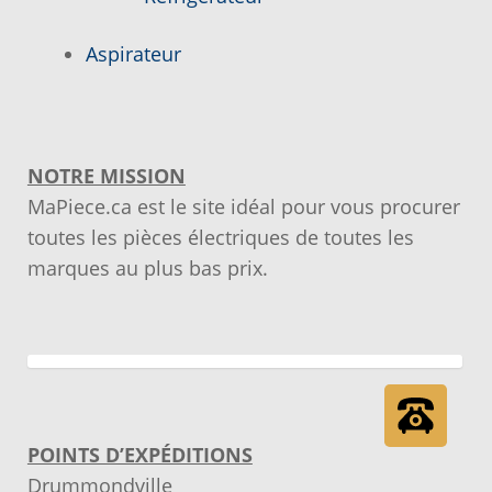
Notre objectif
Aspirateur
Panier
Pour quel type d’appareil ?
NOTRE MISSION
MaPiece.ca est le site idéal pour vous procurer
Si vous ne trouvez pas la pièce que vous
toutes les pièces électriques de toutes les
cherchez, on l’ajoute pour vous !
marques au plus bas prix.
Suivez votre commande
Trucs et astuces
Vous ne trouvez pas la pièce sur notre site…
POINTS D’EXPÉDITIONS
Drummondville