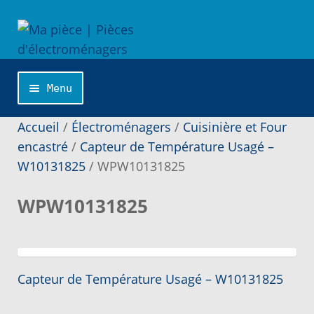
Aller
Aller
à
au
la
contenu
navigation
Menu
Accueil
Accueil
/
Électroménagers
/
Cuisinière et Four
encastré
/
Capteur de Température Usagé –
W10131825
/
WPW10131825
Catégories
WPW10131825
Cliquer sur la marque désirée pour une
recherche personnalisée…
Commande
Article
Navigation
Capteur de Température Usagé – W10131825
précédent :
de
Conditions de Vente et Garantie