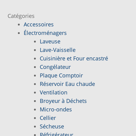
l’article
Catégories
Demande de parution
Accessoires
Électroménagers
Enquiry Cart
Laveuse
Lave-Vaisselle
Informations pour la livraison ou la cueillette
Cuisinière et Four encastré
Congélateur
Joindre le Service à la Clientèle
Plaque Comptoir
Réservoir Eau chaude
Laveuse Whirlpool, je désire voir….
Ventilation
Broyeur à Déchets
Mon compte
Micro-ondes
Cellier
Nos promotions
Sécheuse
Réfrigérateur