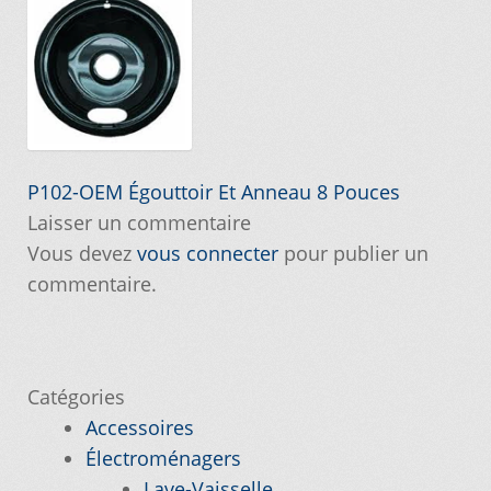
Commande
Conditions de Vente et Garantie
Demande de parution
Navigation
Article
P102-OEM Égouttoir Et Anneau 8 Pouces
précédent :
Laisser un commentaire
de
Enquiry Cart
Vous devez
vous connecter
pour publier un
l’article
commentaire.
Informations pour la livraison ou la cueillette
Joindre le Service à la Clientèle
Catégories
Laveuse Whirlpool, je désire voir….
Accessoires
Électroménagers
Mon compte
Lave-Vaisselle