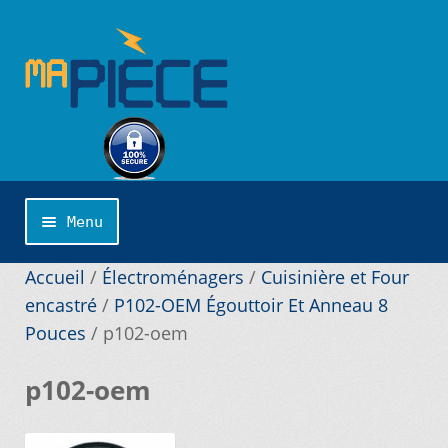
Aller
Aller
à
au
la
contenu
navigation
Menu
Accueil
Accueil
/
Électroménagers
/
Cuisinière et Four
encastré
/
P102-OEM Égouttoir Et Anneau 8
Pouces
/
p102-oem
Catégories
p102-oem
Cliquer sur la marque désirée pour une
recherche personnalisée…