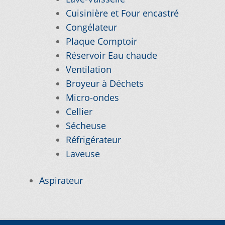
Cuisinière et Four encastré
Nos promotions
Congélateur
Plaque Comptoir
Réservoir Eau chaude
Notre objectif
Ventilation
Broyeur à Déchets
Panier
Micro-ondes
Cellier
Pour quel type d’appareil ?
Sécheuse
Réfrigérateur
Si vous ne trouvez pas la pièce que vous
Laveuse
cherchez, on l’ajoute pour vous !
Aspirateur
Suivez votre commande
Trucs et astuces