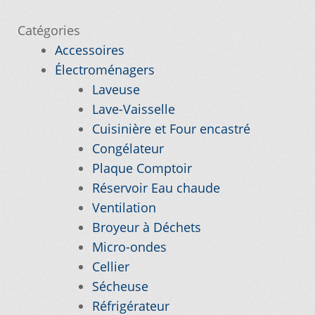
Catégories
Nos promotions
Accessoires
Électroménagers
Notre objectif
Laveuse
Lave-Vaisselle
Panier
Cuisinière et Four encastré
Congélateur
Pour quel type d’appareil ?
Plaque Comptoir
Réservoir Eau chaude
Si vous ne trouvez pas la pièce que vous
Ventilation
cherchez, on l’ajoute pour vous !
Broyeur à Déchets
Micro-ondes
Suivez votre commande
Cellier
Sécheuse
Trucs et astuces
Réfrigérateur