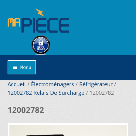
Aller
Aller
à
au
la
contenu
navigation
Menu
Accueil
Accueil
/
Électroménagers
/
Réfrigérateur
/
12002782 Relais De Surcharge
/
12002782
Catégories
12002782
Cliquer sur la marque désirée pour une
recherche personnalisée…