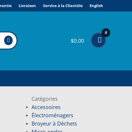
rantie
Livraison
Service à la Clientèle
English
0
$
0.00
élé
me
nts
ONDITIONS DE VENTE ET GARANTIE
Catégories
Accessoires
VICE À LA CLIENTÈLE
Électroménagers
Broyeur à Déchets
PE D’APPAREIL ?
Micro-ondes