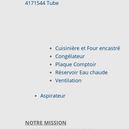
Article
Navigation
4171544 Tube
SI VOUS NE TROUVEZ PAS LA PIÈCE QUE VOUS CH
précédent :
de
VOUS NE TROUVEZ PAS LA PIÈCE SUR NOTRE SIT
l’article
Cuisinière et Four encastré
Congélateur
Plaque Comptoir
Réservoir Eau chaude
Ventilation
Aspirateur
NOTRE MISSION