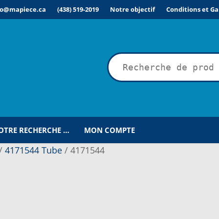
fo@mapiece.ca
(438) 519-2019
Notre objectif
Conditions et Ga
rche
VOTRE RECHERCHE …
MON COMPTE
/
4171544 Tube
/
4171544
ÉSIRÉE POUR UNE RECHERCHE PERSONNALISÉE…
COMMANDE
C
IONS POUR LA LIVRAISON OU LA CUEILLETTE
JOINDRE LE SER
MPTE
NOS PROMOTIONS
NOTRE OBJECTIF
PANIER
POUR QUEL TY