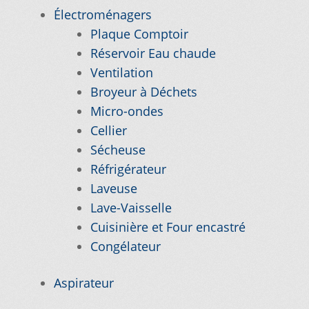
Électroménagers
Plaque Comptoir
Nos promotions
Réservoir Eau chaude
Ventilation
Notre objectif
Broyeur à Déchets
Micro-ondes
Panier
Cellier
Sécheuse
Pour quel type d’appareil ?
Réfrigérateur
Laveuse
Si vous ne trouvez pas la pièce que vous
Lave-Vaisselle
cherchez, on l’ajoute pour vous !
Cuisinière et Four encastré
Congélateur
Suivez votre commande
Aspirateur
Trucs et astuces