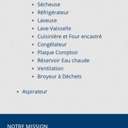
Sécheuse
Réfrigérateur
Nos promotions
Laveuse
Lave-Vaisselle
Notre objectif
Cuisinière et Four encastré
Congélateur
Panier
Plaque Comptoir
Réservoir Eau chaude
Pour quel type d’appareil ?
Ventilation
Broyeur à Déchets
Si vous ne trouvez pas la pièce que vous
cherchez, on l’ajoute pour vous !
Aspirateur
Suivez votre commande
Trucs et astuces
NOTRE MISSION