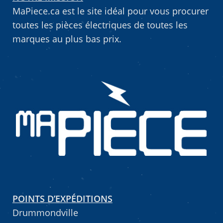
MaPiece.ca est le site idéal pour vous procurer
Vous ne trouvez pas la pièce sur notre site…
toutes les pièces électriques de toutes les
marques au plus bas prix.
POINTS D’EXPÉDITIONS
Drummondville