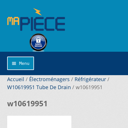
Aller
Aller
à
au
la
contenu
navigation
Menu
Accueil
Accueil
/
Électroménagers
/
Réfrigérateur
/
W10619951 Tube De Drain
/
w10619951
Catégories
w10619951
Cliquer sur la marque désirée pour une
recherche personnalisée…