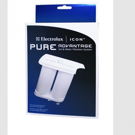
Commande
Conditions de Vente et Garantie
Demande de parution
Enquiry Cart
Informations pour la livraison ou la cueillette
Joindre le Service à la Clientèle
Laveuse Whirlpool, je désire voir….
Mon compte