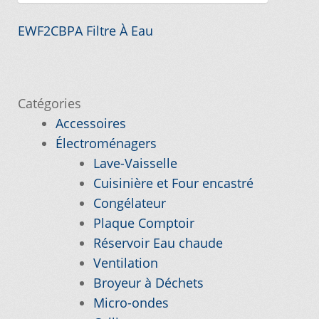
Navigation
Article
EWF2CBPA Filtre À Eau
Nos promotions
précédent :
de
l’article
Notre objectif
Catégories
Panier
Accessoires
Électroménagers
Lave-Vaisselle
Pour quel type d’appareil ?
Cuisinière et Four encastré
Congélateur
Si vous ne trouvez pas la pièce que vous
Plaque Comptoir
cherchez, on l’ajoute pour vous !
Réservoir Eau chaude
Ventilation
Suivez votre commande
Broyeur à Déchets
Micro-ondes
Trucs et astuces