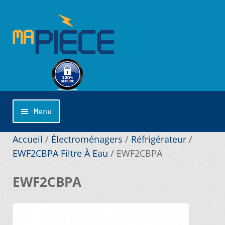
Aller
Aller
à
au
la
contenu
navigation
Menu
Accueil
Accueil
/
Électroménagers
/
Réfrigérateur
/
EWF2CBPA Filtre À Eau
/
EWF2CBPA
Catégories
EWF2CBPA
Cliquer sur la marque désirée pour une
recherche personnalisée…