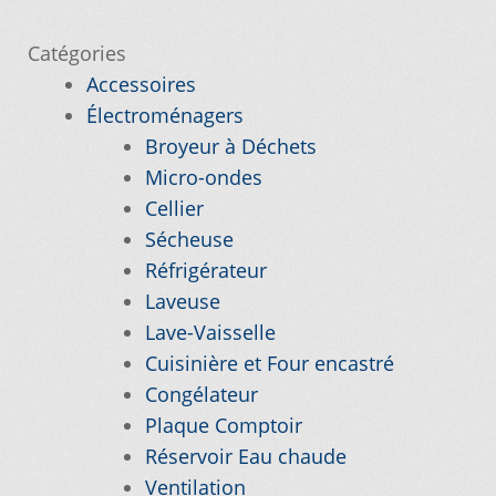
l’article
Catégories
Nos promotions
Accessoires
Électroménagers
Notre objectif
Broyeur à Déchets
Micro-ondes
Panier
Cellier
Sécheuse
Pour quel type d’appareil ?
Réfrigérateur
Laveuse
Si vous ne trouvez pas la pièce que vous
Lave-Vaisselle
cherchez, on l’ajoute pour vous !
Cuisinière et Four encastré
Congélateur
Suivez votre commande
Plaque Comptoir
Réservoir Eau chaude
Trucs et astuces
Ventilation