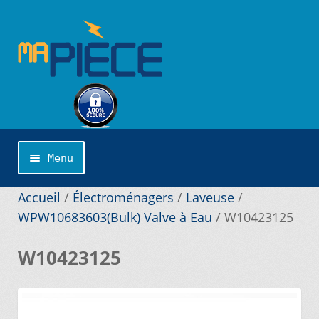
Aller
Aller
à
au
la
contenu
navigation
Menu
Accueil
Accueil
/
Électroménagers
/
Laveuse
/
WPW10683603(Bulk) Valve à Eau
/
W10423125
Catégories
W10423125
Cliquer sur la marque désirée pour une
recherche personnalisée…