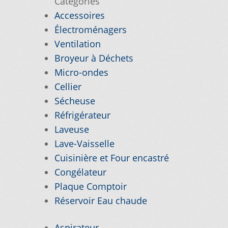
Catégories
Accessoires
VICE À LA CLIENTÈLE
Électroménagers
Ventilation
PE D’APPAREIL ?
Broyeur à Déchets
E
TRUCS ET ASTUCES
Micro-ondes
Cellier
Sécheuse
Réfrigérateur
Laveuse
Lave-Vaisselle
Cuisinière et Four encastré
Congélateur
Plaque Comptoir
Réservoir Eau chaude
Aspirateur