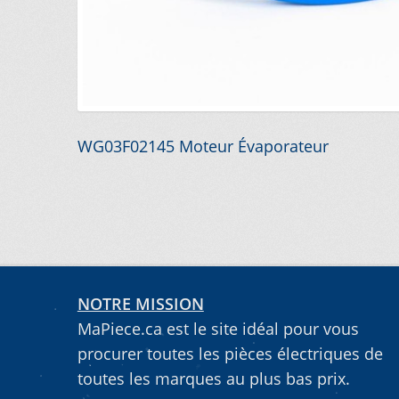
VOUS NE TROUVEZ PAS LA PIÈCE SUR NOTRE SIT
Navigation
Article
WG03F02145 Moteur Évaporateur
précédent :
de
l’article
NOTRE MISSION
MaPiece.ca est le site idéal pour vous
procurer toutes les pièces électriques de
toutes les marques au plus bas prix.