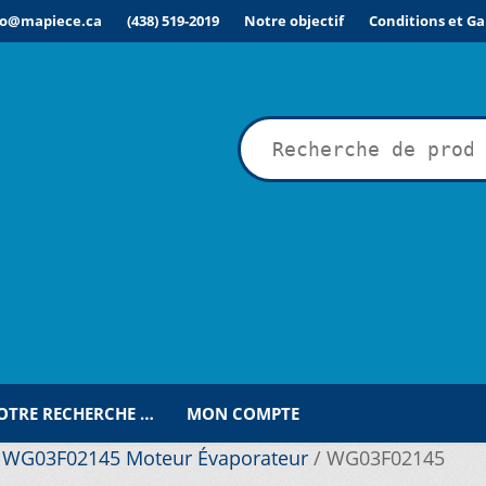
fo@mapiece.ca
(438) 519-2019
Notre objectif
Conditions et Ga
rche
VOTRE RECHERCHE …
MON COMPTE
/
WG03F02145 Moteur Évaporateur
/
WG03F02145
ÉSIRÉE POUR UNE RECHERCHE PERSONNALISÉE…
COMMANDE
C