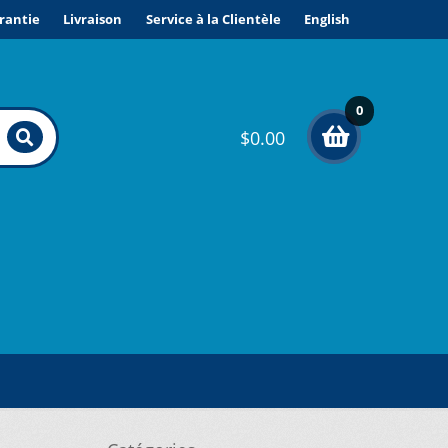
rantie
Livraison
Service à la Clientèle
English
0
$
0.00
élé
me
nts
ONDITIONS DE VENTE ET GARANTIE