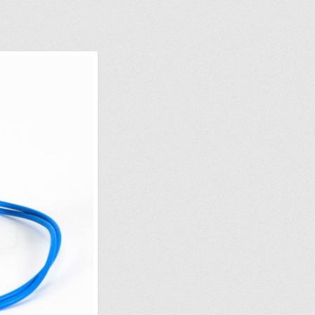
IONS POUR LA LIVRAISON OU LA CUEILLETTE
JOINDRE LE SER
MPTE
NOS PROMOTIONS
NOTRE OBJECTIF
PANIER
POUR QUEL TY
ERCHEZ, ON L’AJOUTE POUR VOUS !
SUIVEZ VOTRE COMMAND