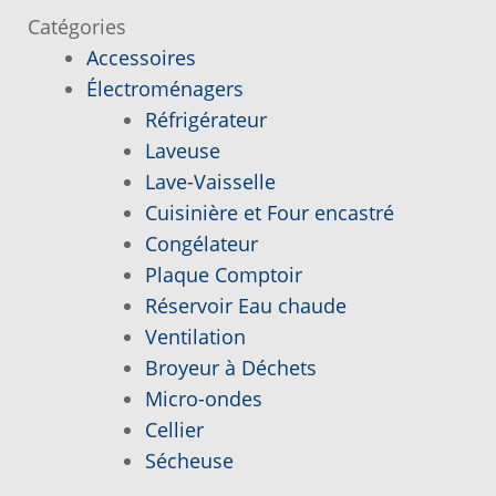
l’article
Catégories
Accessoires
Demande de parution
Électroménagers
Réfrigérateur
Enquiry Cart
Laveuse
Lave-Vaisselle
Informations pour la livraison ou la cueillette
Cuisinière et Four encastré
Congélateur
Joindre le Service à la Clientèle
Plaque Comptoir
Réservoir Eau chaude
Laveuse Whirlpool, je désire voir….
Ventilation
Broyeur à Déchets
Mon compte
Micro-ondes
Cellier
Nos promotions
Sécheuse