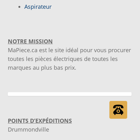
Notre objectif
Aspirateur
Panier
NOTRE MISSION
Pour quel type d’appareil ?
MaPiece.ca est le site idéal pour vous procurer
toutes les pièces électriques de toutes les
Si vous ne trouvez pas la pièce que vous
marques au plus bas prix.
cherchez, on l’ajoute pour vous !
Suivez votre commande
Trucs et astuces
POINTS D’EXPÉDITIONS
Vous ne trouvez pas la pièce sur notre site…
Drummondville