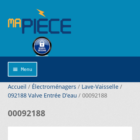
Aller
Aller
à
au
la
contenu
navigation
Menu
Accueil
Accueil
/
Électroménagers
/
Lave-Vaisselle
/
092188 Valve Entrée D’eau
/
00092188
Catégories
00092188
Cliquer sur la marque désirée pour une
recherche personnalisée…