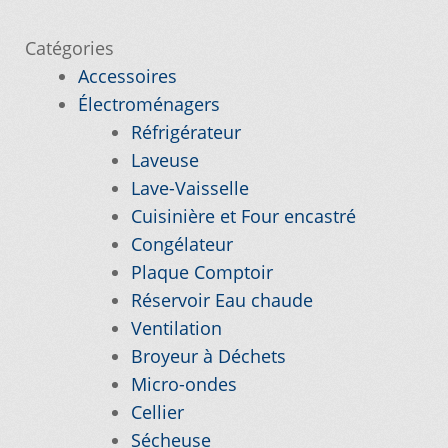
l’article
Catégories
Nos promotions
Accessoires
Électroménagers
Notre objectif
Réfrigérateur
Laveuse
Panier
Lave-Vaisselle
Cuisinière et Four encastré
Pour quel type d’appareil ?
Congélateur
Plaque Comptoir
Si vous ne trouvez pas la pièce que vous
Réservoir Eau chaude
cherchez, on l’ajoute pour vous !
Ventilation
Broyeur à Déchets
Suivez votre commande
Micro-ondes
Cellier
Trucs et astuces
Sécheuse