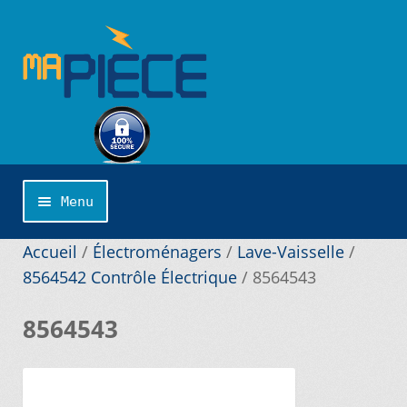
Aller
Aller
à
au
la
contenu
navigation
Menu
Accueil
Accueil
/
Électroménagers
/
Lave-Vaisselle
/
8564542 Contrôle Électrique
/
8564543
Catégories
8564543
Cliquer sur la marque désirée pour une
recherche personnalisée…