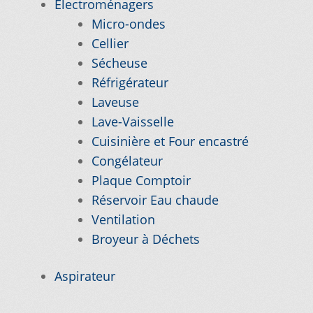
Électroménagers
Micro-ondes
Nos promotions
Cellier
Sécheuse
Notre objectif
Réfrigérateur
Laveuse
Panier
Lave-Vaisselle
Cuisinière et Four encastré
Pour quel type d’appareil ?
Congélateur
Plaque Comptoir
Réservoir Eau chaude
Si vous ne trouvez pas la pièce que vous
Ventilation
cherchez, on l’ajoute pour vous !
Broyeur à Déchets
Suivez votre commande
Aspirateur
Trucs et astuces