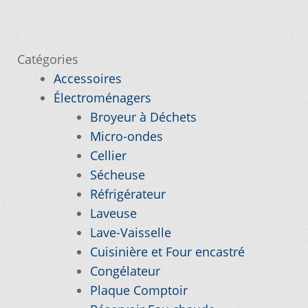
précédent :
de
l’article
Nos promotions
Catégories
Notre objectif
Accessoires
Électroménagers
Broyeur à Déchets
Panier
Micro-ondes
Cellier
Pour quel type d’appareil ?
Sécheuse
Réfrigérateur
Si vous ne trouvez pas la pièce que vous
Laveuse
cherchez, on l’ajoute pour vous !
Lave-Vaisselle
Cuisinière et Four encastré
Suivez votre commande
Congélateur
Plaque Comptoir
Trucs et astuces