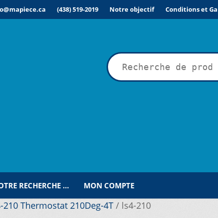
fo@mapiece.ca
(438) 519-2019
Notre objectif
Conditions et Ga
rche
VOTRE RECHERCHE …
MON COMPTE
-210 Thermostat 210Deg-4T
/
ls4-210
ÉSIRÉE POUR UNE RECHERCHE PERSONNALISÉE…
COMMANDE
C