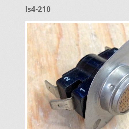
ls4-210
DEMANDE DE PARUTION
ENQUIRY CART
INFORMAT
LAVEUSE WHIRLPOOL, JE DÉSIRE VOIR….
MON CO
SI VOUS NE TROUVEZ PAS LA PIÈCE QUE VOUS CH