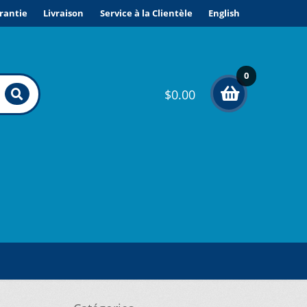
rantie
Livraison
Service à la Clientèle
English
0
$
0.00
élé
me
nts
ONDITIONS DE VENTE ET GARANTIE