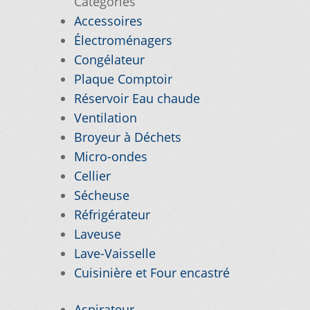
Catégories
Accessoires
VICE À LA CLIENTÈLE
Électroménagers
Congélateur
PE D’APPAREIL ?
Plaque Comptoir
E
TRUCS ET ASTUCES
Réservoir Eau chaude
Ventilation
Broyeur à Déchets
Micro-ondes
Cellier
Sécheuse
Réfrigérateur
Laveuse
Lave-Vaisselle
Cuisinière et Four encastré
Aspirateur