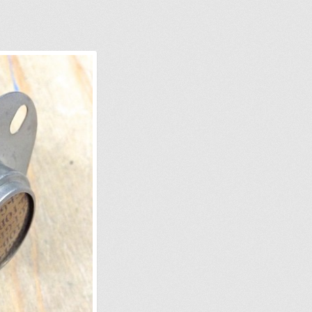
IONS POUR LA LIVRAISON OU LA CUEILLETTE
JOINDRE LE SER
MPTE
NOS PROMOTIONS
NOTRE OBJECTIF
PANIER
POUR QUEL TY
ERCHEZ, ON L’AJOUTE POUR VOUS !
SUIVEZ VOTRE COMMAND