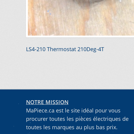
VOUS NE TROUVEZ PAS LA PIÈCE SUR NOTRE SIT
Navigation
Article
LS4-210 Thermostat 210Deg-4T
précédent :
de
l’article
NOTRE MISSION
MaPiece.ca est le site idéal pour vous
procurer toutes les pièces électriques de
toutes les marques au plus bas prix.