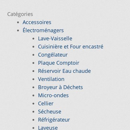
l’article
Catégories
Nos promotions
Accessoires
Électroménagers
Notre objectif
Lave-Vaisselle
Cuisinière et Four encastré
Panier
Congélateur
Plaque Comptoir
Pour quel type d’appareil ?
Réservoir Eau chaude
Ventilation
Si vous ne trouvez pas la pièce que vous
Broyeur à Déchets
cherchez, on l’ajoute pour vous !
Micro-ondes
Cellier
Suivez votre commande
Sécheuse
Réfrigérateur
Trucs et astuces
Laveuse