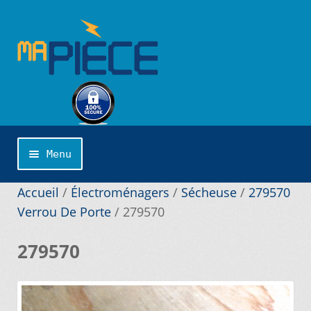
Aller
Aller
à
au
la
contenu
navigation
Menu
Accueil
Accueil
/
Électroménagers
/
Sécheuse
/
279570
Verrou De Porte
/
279570
Catégories
279570
Cliquer sur la marque désirée pour une
recherche personnalisée…