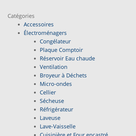
l’article
Catégories
Demande de parution
Accessoires
Électroménagers
Enquiry Cart
Congélateur
Plaque Comptoir
Informations pour la livraison ou la cueillette
Réservoir Eau chaude
Ventilation
Joindre le Service à la Clientèle
Broyeur à Déchets
Micro-ondes
Laveuse Whirlpool, je désire voir….
Cellier
Sécheuse
Mon compte
Réfrigérateur
Laveuse
Nos promotions
Lave-Vaisselle
Cuisinière et Four encastré