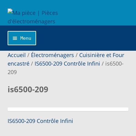
Aller
Aller
à
au
la
contenu
navigation
Menu
Accueil
Accueil
/
Électroménagers
/
Cuisinière et Four
encastré
/
IS6500-209 Contrôle Infini
/
is6500-
209
Catégories
is6500-209
Cliquer sur la marque désirée pour une
recherche personnalisée…
Commande
Article
Navigation
IS6500-209 Contrôle Infini
précédent :
de
Conditions de Vente et Garantie