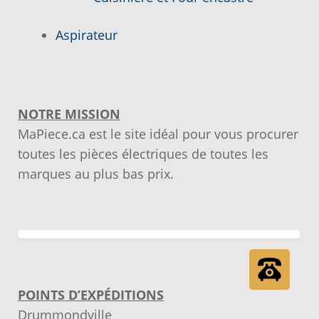
Notre objectif
Aspirateur
Panier
Pour quel type d’appareil ?
NOTRE MISSION
MaPiece.ca est le site idéal pour vous procurer
Si vous ne trouvez pas la pièce que vous
toutes les pièces électriques de toutes les
cherchez, on l’ajoute pour vous !
marques au plus bas prix.
Suivez votre commande
Trucs et astuces
Vous ne trouvez pas la pièce sur notre site…
POINTS D’EXPÉDITIONS
Drummondville