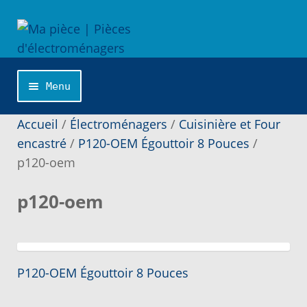
Aller
Aller
à
au
la
contenu
navigation
Menu
Accueil
Accueil
/
Électroménagers
/
Cuisinière et Four
encastré
/
P120-OEM Égouttoir 8 Pouces
/
p120-oem
Catégories
p120-oem
Cliquer sur la marque désirée pour une
recherche personnalisée…
Commande
Article
Navigation
P120-OEM Égouttoir 8 Pouces
précédent :
de
Conditions de Vente et Garantie