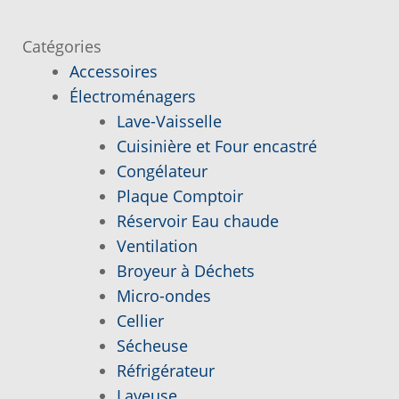
l’article
Catégories
Demande de parution
Accessoires
Électroménagers
Enquiry Cart
Lave-Vaisselle
Cuisinière et Four encastré
Informations pour la livraison ou la cueillette
Congélateur
Plaque Comptoir
Joindre le Service à la Clientèle
Réservoir Eau chaude
Ventilation
Laveuse Whirlpool, je désire voir….
Broyeur à Déchets
Micro-ondes
Mon compte
Cellier
Sécheuse
Nos promotions
Réfrigérateur
Laveuse