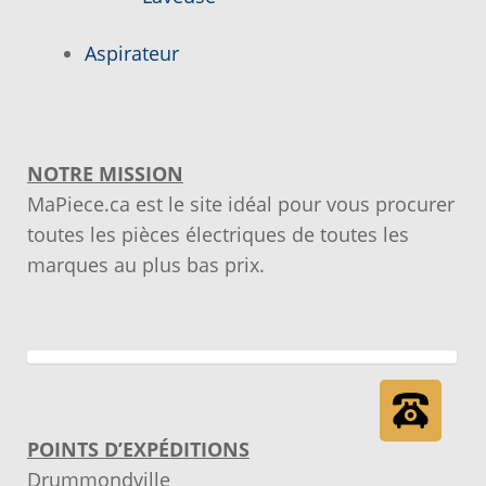
Notre objectif
Aspirateur
Panier
Pour quel type d’appareil ?
NOTRE MISSION
MaPiece.ca est le site idéal pour vous procurer
Si vous ne trouvez pas la pièce que vous
toutes les pièces électriques de toutes les
cherchez, on l’ajoute pour vous !
marques au plus bas prix.
Suivez votre commande
Trucs et astuces
Vous ne trouvez pas la pièce sur notre site…
POINTS D’EXPÉDITIONS
Drummondville