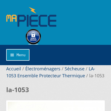
Aller
Aller
à
au
la
contenu
navigation
Menu
Accueil
Accueil
/
Électroménagers
/
Sécheuse
/
LA-
1053 Ensemble Protecteur Thermique
/
la-1053
Catégories
la-1053
Cliquer sur la marque désirée pour une
recherche personnalisée…