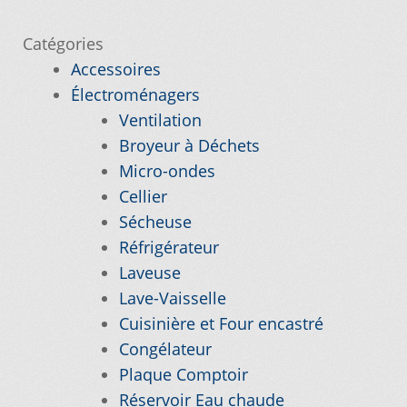
l’article
Catégories
Nos promotions
Accessoires
Électroménagers
Notre objectif
Ventilation
Broyeur à Déchets
Panier
Micro-ondes
Cellier
Pour quel type d’appareil ?
Sécheuse
Réfrigérateur
Si vous ne trouvez pas la pièce que vous
Laveuse
cherchez, on l’ajoute pour vous !
Lave-Vaisselle
Cuisinière et Four encastré
Suivez votre commande
Congélateur
Plaque Comptoir
Trucs et astuces
Réservoir Eau chaude