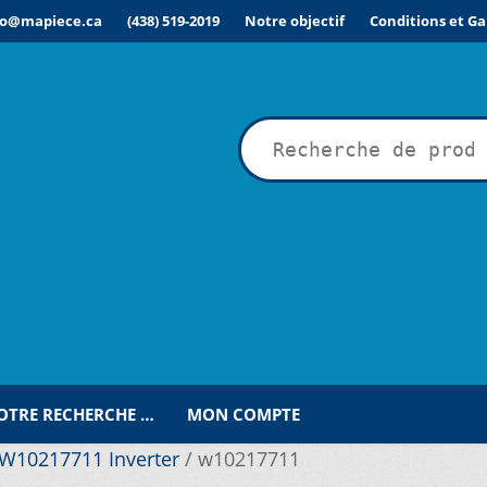
fo@mapiece.ca
(438) 519-2019
Notre objectif
Conditions et Ga
rche
VOTRE RECHERCHE …
MON COMPTE
W10217711 Inverter
/
w10217711
ÉSIRÉE POUR UNE RECHERCHE PERSONNALISÉE…
COMMANDE
C