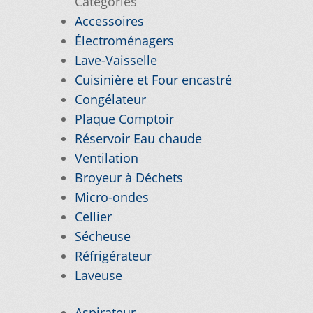
Catégories
Accessoires
VICE À LA CLIENTÈLE
Électroménagers
Lave-Vaisselle
PE D’APPAREIL ?
Cuisinière et Four encastré
E
TRUCS ET ASTUCES
Congélateur
Plaque Comptoir
Réservoir Eau chaude
Ventilation
Broyeur à Déchets
Micro-ondes
Cellier
Sécheuse
Réfrigérateur
Laveuse
Aspirateur