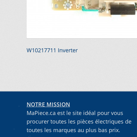
VOUS NE TROUVEZ PAS LA PIÈCE SUR NOTRE SIT
Navigation
Article
W10217711 Inverter
précédent :
de
l’article
NOTRE MISSION
MaPiece.ca est le site idéal pour vous
procurer toutes les pièces électriques de
toutes les marques au plus bas prix.