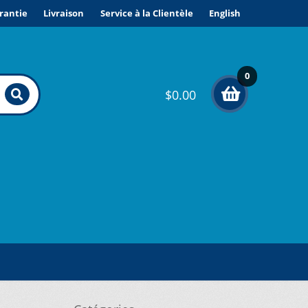
rantie
Livraison
Service à la Clientèle
English
0
$
0.00
élé
me
nts
ONDITIONS DE VENTE ET GARANTIE