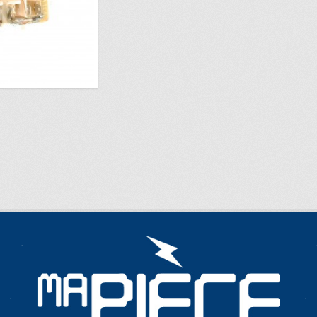
E…
METTEZ CETTE PAGE DANS VOS FAVORIS!