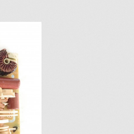
IONS POUR LA LIVRAISON OU LA CUEILLETTE
JOINDRE LE SER
MPTE
NOS PROMOTIONS
NOTRE OBJECTIF
PANIER
POUR QUEL TY
ERCHEZ, ON L’AJOUTE POUR VOUS !
SUIVEZ VOTRE COMMAND