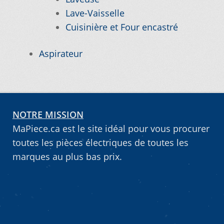
Lave-Vaisselle
Nos promotions
Cuisinière et Four encastré
Aspirateur
Notre objectif
Panier
NOTRE MISSION
Pour quel type d’appareil ?
MaPiece.ca est le site idéal pour vous procurer
toutes les pièces électriques de toutes les
Si vous ne trouvez pas la pièce que vous
marques au plus bas prix.
cherchez, on l’ajoute pour vous !
Suivez votre commande
Trucs et astuces