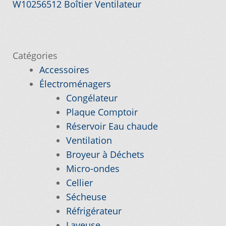
Navigation
Article
W10256512 Boîtier Ventilateur
Commande
précédent :
de
l’article
Conditions de Vente et Garantie
Catégories
Accessoires
Demande de parution
Électroménagers
Congélateur
Enquiry Cart
Plaque Comptoir
Réservoir Eau chaude
Informations pour la livraison ou la cueillette
Ventilation
Broyeur à Déchets
Joindre le Service à la Clientèle
Micro-ondes
Cellier
Laveuse Whirlpool, je désire voir….
Sécheuse
Réfrigérateur
Mon compte
Laveuse