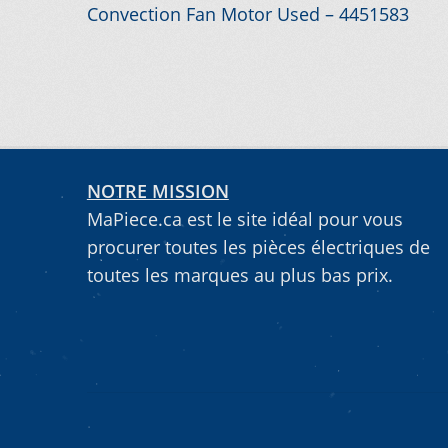
Navigation
Article
Convection Fan Motor Used – 4451583
précédent :
de
l’article
NOTRE MISSION
MaPiece.ca est le site idéal pour vous
procurer toutes les pièces électriques de
toutes les marques au plus bas prix.