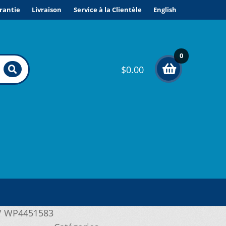
rantie
Livraison
Service à la Clientèle
English
0
$
0.00
élé
me
nts
/
WP4451583