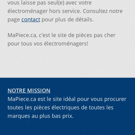
vous laisse pas seul(e) avec votre
électroménager hors service. Consultez notre
Vous ne trouvez pas la pièce sur notre site…
page
contact
pour plus de détails.
MaPiece.ca, c’est le site de pièces pas cher
pour tous vos électroménagers!
NOTRE MISSION
MaPiece.ca est le site idéal pour vous procurer
toutes les pièces électriques de toutes les
marques au plus bas prix.