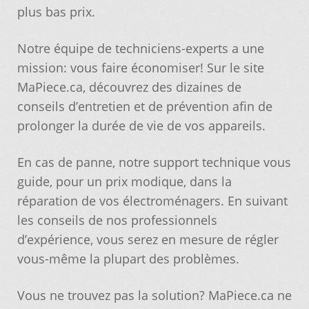
plus bas prix.
Nos promotions
Notre équipe de techniciens-experts a une
mission: vous faire économiser! Sur le site
Notre objectif
MaPiece.ca, découvrez des dizaines de
conseils d’entretien et de prévention afin de
Panier
prolonger la durée de vie de vos appareils.
Pour quel type d’appareil ?
En cas de panne, notre support technique vous
guide, pour un prix modique, dans la
Si vous ne trouvez pas la pièce que vous
réparation de vos électroménagers. En suivant
cherchez, on l’ajoute pour vous !
les conseils de nos professionnels
d’expérience, vous serez en mesure de régler
vous-même la plupart des problèmes.
Suivez votre commande
Vous ne trouvez pas la solution? MaPiece.ca ne
Trucs et astuces