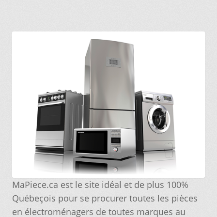
Commande
Conditions de Vente et Garantie
Demande de parution
Enquiry Cart
Informations pour la livraison ou la cueillette
Joindre le Service à la Clientèle
MaPiece.ca est le site idéal et de plus 100%
Laveuse Whirlpool, je désire voir….
Québeçois pour se procurer toutes les pièces
en électroménagers de toutes marques au
Mon compte