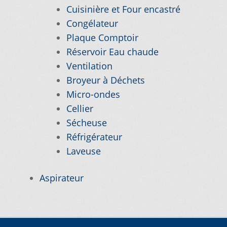
Cuisinière et Four encastré
Congélateur
Nos promotions
Plaque Comptoir
Réservoir Eau chaude
Notre objectif
Ventilation
Broyeur à Déchets
Panier
Micro-ondes
Cellier
Pour quel type d’appareil ?
Sécheuse
Réfrigérateur
Si vous ne trouvez pas la pièce que vous
Laveuse
cherchez, on l’ajoute pour vous !
Aspirateur
Suivez votre commande
Trucs et astuces