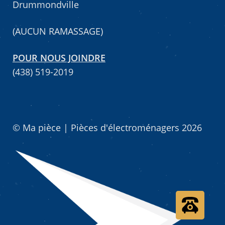
Drummondville
Mettez cette page dans vos favoris!
(AUCUN RAMASSAGE)
POUR NOUS JOINDRE
(438) 519-2019
© Ma pièce | Pièces d'électroménagers 2026