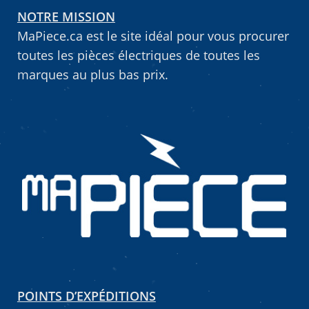
NOTRE MISSION
Vous ne trouvez pas la pièce sur notre site…
MaPiece.ca est le site idéal pour vous procurer
toutes les pièces électriques de toutes les
marques au plus bas prix.
POINTS D’EXPÉDITIONS