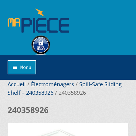
Aller
Aller
à
au
la
contenu
navigation
Menu
Accueil
Accueil
/
Électroménagers
/
Spill-Safe Sliding
Shelf – 240358926
/
240358926
Catégories
240358926
Cliquer sur la marque désirée pour une
recherche personnalisée…