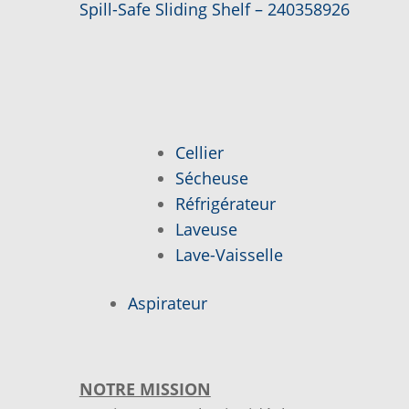
Article
Navigation
Spill-Safe Sliding Shelf – 240358926
précédent :
de
l’article
Cellier
Sécheuse
Réfrigérateur
Laveuse
Lave-Vaisselle
Aspirateur
NOTRE MISSION