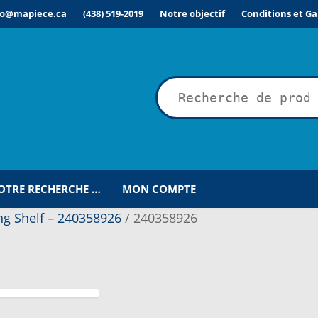
fo@mapiece.ca
(438) 519-2019
Notre objectif
Conditions et Ga
rche
VOTRE RECHERCHE …
MON COMPTE
ing Shelf – 240358926
/
240358926