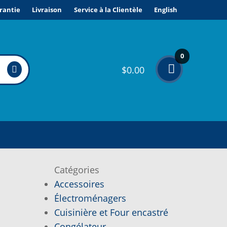
rantie
Livraison
Service à la Clientèle
English
0
$
0.00
élé
me
nts
Catégories
Accessoires
Électroménagers
Cuisinière et Four encastré
Congélateur