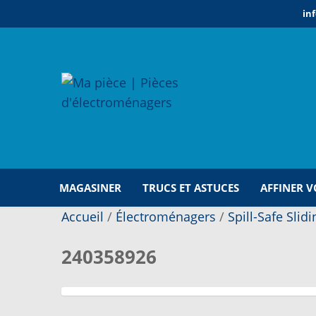
Aller
Aller
in
à
au
la
contenu
navigation
Reche
pour :
MAGASINER
TRUCS ET ASTUCES
AFFINER 
Accueil
/
Électroménagers
/
Spill-Safe Slid
ACCUEIL
240358926