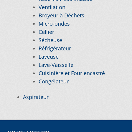
Notre objectif
Ventilation
Broyeur à Déchets
Panier
Micro-ondes
Cellier
Pour quel type d’appareil ?
Sécheuse
Réfrigérateur
Laveuse
Si vous ne trouvez pas la pièce que vous
Lave-Vaisselle
cherchez, on l’ajoute pour vous !
Cuisinière et Four encastré
Congélateur
Suivez votre commande
Aspirateur
Trucs et astuces
Vous ne trouvez pas la pièce sur notre site…