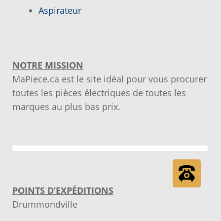
Notre objectif
Aspirateur
Panier
NOTRE MISSION
Pour quel type d’appareil ?
MaPiece.ca est le site idéal pour vous procurer
toutes les pièces électriques de toutes les
Si vous ne trouvez pas la pièce que vous
marques au plus bas prix.
cherchez, on l’ajoute pour vous !
Suivez votre commande
Trucs et astuces
POINTS D’EXPÉDITIONS
Vous ne trouvez pas la pièce sur notre site…
Drummondville