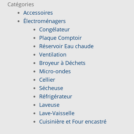
Catégories
Accessoires
Demande de parution
Électroménagers
Congélateur
Enquiry Cart
Plaque Comptoir
Réservoir Eau chaude
Informations pour la livraison ou la cueillette
Ventilation
Broyeur à Déchets
Joindre le Service à la Clientèle
Micro-ondes
Cellier
Laveuse Whirlpool, je désire voir….
Sécheuse
Réfrigérateur
Mon compte
Laveuse
Lave-Vaisselle
Nos promotions
Cuisinière et Four encastré