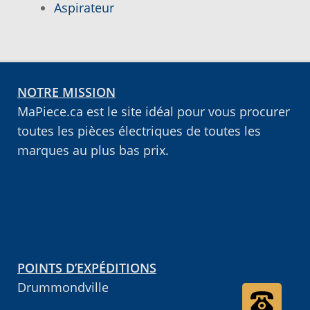
Aspirateur
Notre objectif
Panier
NOTRE MISSION
Pour quel type d’appareil ?
MaPiece.ca est le site idéal pour vous procurer
toutes les pièces électriques de toutes les
Si vous ne trouvez pas la pièce que vous
marques au plus bas prix.
cherchez, on l’ajoute pour vous !
Suivez votre commande
Trucs et astuces
POINTS D’EXPÉDITIONS
Vous ne trouvez pas la pièce sur notre site…
Drummondville