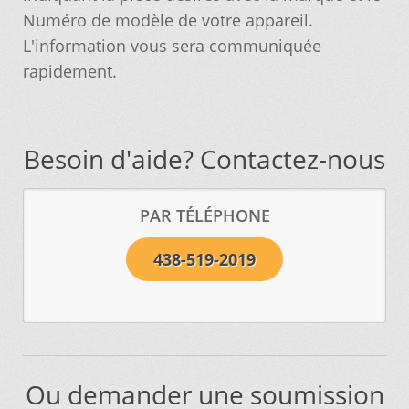
Notre objectif
Numéro de modèle de votre appareil.
L'information vous sera communiquée
Panier
rapidement.
Pour quel type d’appareil ?
Besoin d'aide? Contactez-nous
Si vous ne trouvez pas la pièce que vous
cherchez, on l’ajoute pour vous !
PAR TÉLÉPHONE
Suivez votre commande
438-519-2019
Trucs et astuces
Vous ne trouvez pas la pièce sur notre site…
Ou demander une soumission