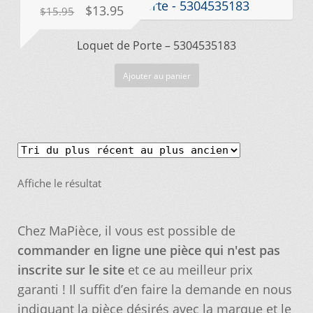
Le
Le
$
13.95
$
15.95
prix
prix
Demande de parution
Loquet de Porte – 5304535183
initial
actuel
était :
est :
Enquiry Cart
Ajouter au panier
$15.95.
$13.95.
Informations pour la livraison ou la cueillette
Joindre le Service à la Clientèle
Affiche le résultat
Laveuse Whirlpool, je désire voir….
Chez MaPièce, il vous est possible de
Mon compte
commander en ligne une pièce qui n'est pas
inscrite sur le site
et ce au meilleur prix
Nos promotions
garanti ! Il suffit d’en faire la demande en nous
indiquant la pièce désirés avec la marque et le