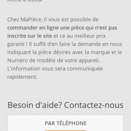
Nos promotions
Chez MaPièce, il vous est possible de
commander en ligne une pièce qui n'est pas
Notre objectif
inscrite sur le site
et ce au meilleur prix
garanti ! Il suffit d’en faire la demande en nous
Panier
indiquant la pièce désirés avec la marque et le
Numéro de modèle de votre appareil.
Pour quel type d’appareil ?
L'information vous sera communiquée
rapidement.
Si vous ne trouvez pas la pièce que vous
cherchez, on l’ajoute pour vous !
Besoin d'aide? Contactez-nous
Suivez votre commande
PAR TÉLÉPHONE
Trucs et astuces