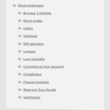
Électroménagers
Broyeur à Déchets
Micro-ondes
Cellier
Sécheuse
Réfrigérateur
Laveuse
Lave-Vaisselle
Cuisinière et Four encastré
Congélateur
Plaque Comptoir
Réservoir Eau chaude
Ventilation