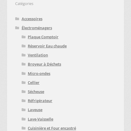
Catégories
Accessoires
Électroménagers
Plaque Comptoir
Réservoir Eau chaude
Ventilation
Broyeur à Déchets
Micro-ondes
Cellier
Sécheuse
Réfrigérateur
Laveuse
Lave-Vaisselle
Cuisinière et Four encastré