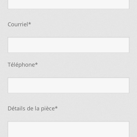
Mettez cette page dans vos favoris!
Courriel*
Téléphone*
Détails de la pièce*