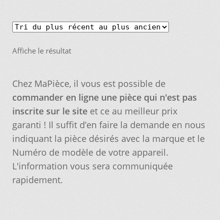
Nos promotions
Affiche le résultat
Notre objectif
Chez MaPièce, il vous est possible de
Panier
commander en ligne une pièce qui n'est pas
inscrite sur le site
et ce au meilleur prix
Pour quel type d’appareil ?
garanti ! Il suffit d’en faire la demande en nous
indiquant la pièce désirés avec la marque et le
Si vous ne trouvez pas la pièce que vous
Numéro de modèle de votre appareil.
cherchez, on l’ajoute pour vous !
L'information vous sera communiquée
rapidement.
Suivez votre commande
Trucs et astuces