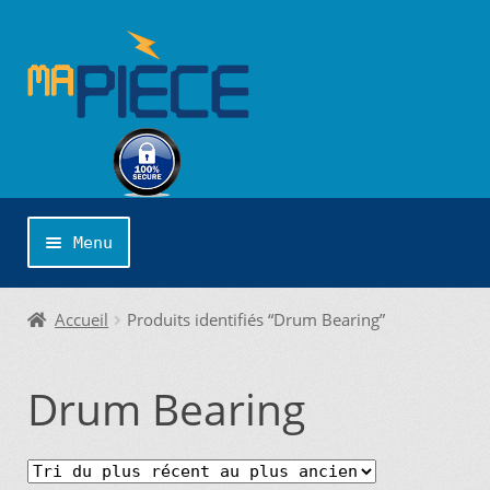
Aller
Aller
à
au
la
contenu
navigation
Menu
Accueil
Accueil
Produits identifiés “Drum Bearing”
Catégories
Drum Bearing
Cliquer sur la marque désirée pour une
recherche personnalisée…