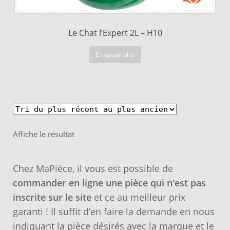
Nos promotions
Le Chat l’Expert 2L – H10
En savoir plus
Notre objectif
Panier
Pour quel type d’appareil ?
Affiche le résultat
Si vous ne trouvez pas la pièce que vous
cherchez, on l’ajoute pour vous !
Chez MaPièce, il vous est possible de
commander en ligne une pièce qui n'est pas
Suivez votre commande
inscrite sur le site
et ce au meilleur prix
garanti ! Il suffit d’en faire la demande en nous
Trucs et astuces
indiquant la pièce désirés avec la marque et le