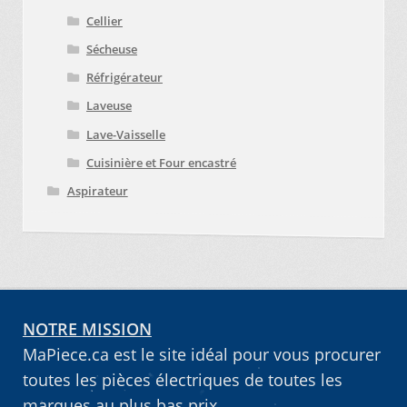
Cellier
Sécheuse
Réfrigérateur
Laveuse
Lave-Vaisselle
Cuisinière et Four encastré
Aspirateur
NOTRE MISSION
MaPiece.ca est le site idéal pour vous procurer
toutes les pièces électriques de toutes les
marques au plus bas prix.