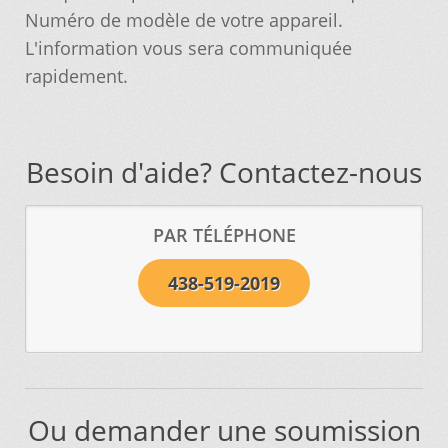
Numéro de modèle de votre appareil.
Vous ne trouvez pas la pièce sur notre site…
L'information vous sera communiquée
rapidement.
Besoin d'aide? Contactez-nous
PAR TÉLÉPHONE
438-519-2019
Ou demander une soumission