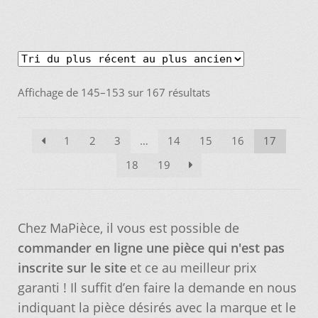
Trié
Affichage de 145–153 sur 167 résultats
du
plus
1
2
3
…
14
15
16
17
récent
au
18
19
plus
ancien
Chez MaPièce, il vous est possible de
commander en ligne une pièce qui n'est pas
inscrite sur le site
et ce au meilleur prix
garanti ! Il suffit d’en faire la demande en nous
indiquant la pièce désirés avec la marque et le