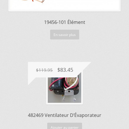
19456-101 Élément
En savoir plus
Le
Le
$
83.45
$
119.95
prix
prix
initial
actuel
était :
est :
$119.95.
$83.45.
482469 Ventilateur D’Évaporateur
Ajouter au panier