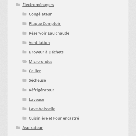
Électroménagers
Congélateur
Plaque Comptoir
Réservoir Eau chaude
Ventilation
Broyeur à Déchets
Micro-ondes
Cellier
Sécheuse
Réfrigérateur
Laveuse
Lave-Vaisselle
Cuisinière et Four encastré
Aspirateur