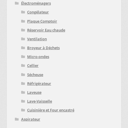
Électroménagers
Congélateur
Plaque Comptoir
Réservoir Eau chaude
Ventilation
Broyeur à Déchets
Micro-ondes
Cellier
Sécheuse
Réfrigérateur
Laveuse
Lave-Vaisselle
Cuisinière et Four encastré
Mettez cette page dans vos favoris!
Aspirateur