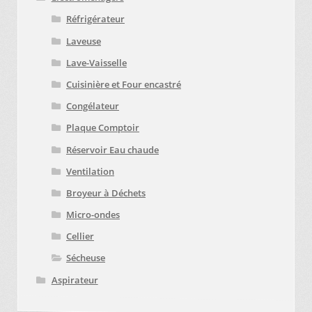
Réfrigérateur
Laveuse
Lave-Vaisselle
Cuisinière et Four encastré
Congélateur
Plaque Comptoir
Réservoir Eau chaude
Ventilation
Broyeur à Déchets
Micro-ondes
Cellier
Sécheuse
Aspirateur