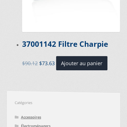
37001142 Filtre Charpie
Le
Le
$
90.12
$
73.63
Ajouter au panier
prix
prix
initial
actuel
était :
est :
$90.12.
$73.63.
Catégories
Accessoires
Électroménagers