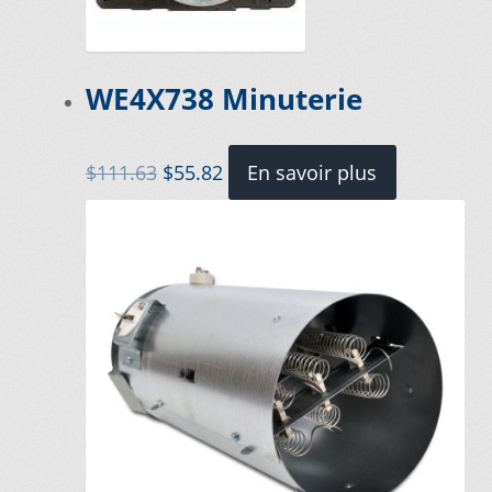
Vous ne trouvez pas la pièce sur notre site…
WE4X738 Minuterie
Le
Le
$
111.63
$
55.82
En savoir plus
prix
prix
initial
actuel
était :
est :
$111.63.
$55.82.