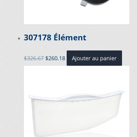
Mettez cette page dans vos favoris!
307178 Élément
Le
Le
$
326.67
$
260.18
Ajouter au panier
prix
prix
initial
actuel
était :
est :
$326.67.
$260.18.