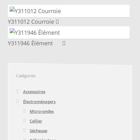
📌 Mettez cette page dans vos favoris!
initial
actuel
était :
est :
$195.89.
$147.92.
Y311012 Courroie
Y311946 Élément
Catégories
Accessoires
Électroménagers
Micro-ondes
Cellier
Sécheuse