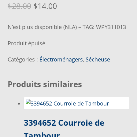
Le
Le
$
28.00
$
14.00
Demande de parution
prix
prix
N’est plus disponible (NLA) – TAG: WPY311013
initial
actuel
Enquiry Cart
était :
est :
Produit épuisé
Informations pour la livraison ou la cueillette
$28.00.
$14.00.
Catégories :
Électroménagers
,
Sécheuse
Joindre le Service à la Clientèle
Produits similaires
Laveuse Whirlpool, je désire voir….
Mon compte
3394652 Courroie de
Nos promotions
Tambour