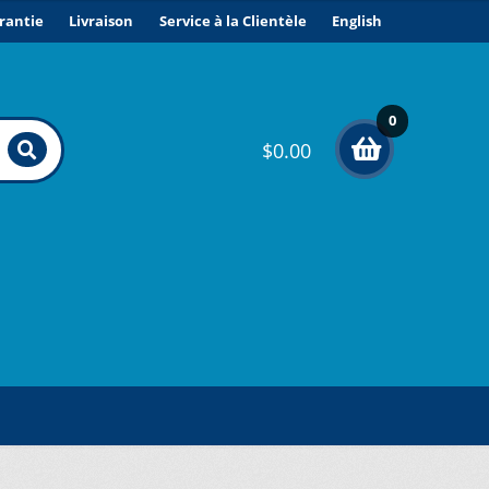
rantie
Livraison
Service à la Clientèle
English
0
$
0.00
élé
me
nts
ONDITIONS DE VENTE ET GARANTIE