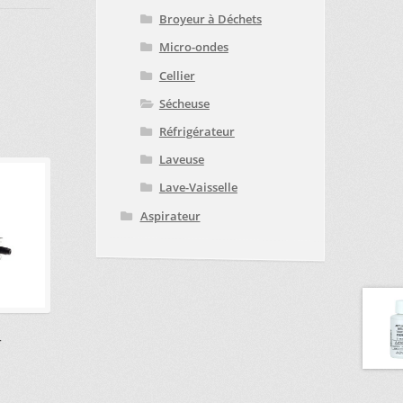
Broyeur à Déchets
Micro-ondes
Cellier
Sécheuse
Réfrigérateur
Laveuse
Lave-Vaisselle
Aspirateur
.
r