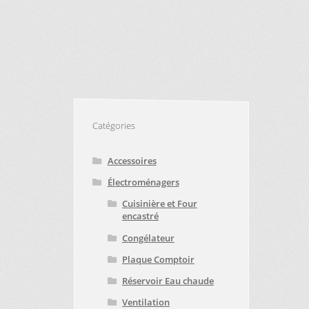
VICE À LA CLIENTÈLE
PE D’APPAREIL ?
E
TRUCS ET ASTUCES
Catégories
Accessoires
Électroménagers
Cuisinière et Four
encastré
Congélateur
Plaque Comptoir
Réservoir Eau chaude
Ventilation