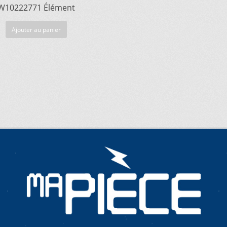
W10222771 Élément
Ajouter au panier