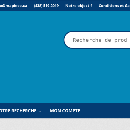
fo@mapiece.ca
(438) 519-2019
Notre objectif
Conditions et Ga
rche
VOTRE RECHERCHE …
MON COMPTE
ÉSIRÉE POUR UNE RECHERCHE PERSONNALISÉE…
COMMANDE
C