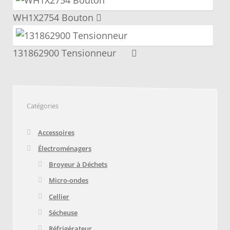
était :
est :
📌 Mettez cette page dans vos favoris!
$303.56.
$265.04.
WH1X2754 Bouton
131862900 Tensionneur
Catégories
Accessoires
Électroménagers
Broyeur à Déchets
Micro-ondes
Cellier
Sécheuse
Réfrigérateur