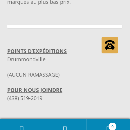
marques au plus bas prix.
POINTS D’EXPÉDITIONS
Drummondville
(AUCUN RAMASSAGE)
POUR NOUS JOINDRE
(438) 519-2019
© Ma pièce | Pièces d'électroménagers 2026
0