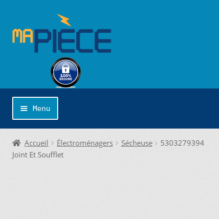
Aller
Aller
à
au
la
contenu
navigation
Menu
Accueil
Accueil
Électroménagers
Sécheuse
5303279394
Joint Et Soufflet
Catégories
Cliquer sur la marque désirée pour une
recherche personnalisée…