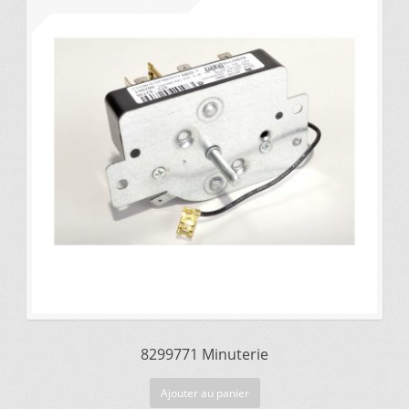
prix
prix
initial
actuel
Mettez cette page dans vos favoris!
était :
est :
$272.73.
$217.81.
8299771 Minuterie
Ajouter au panier