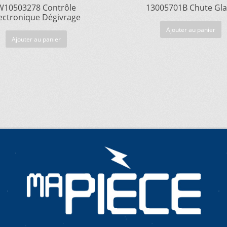
W10503278 Contrôle
13005701B Chute Gl
ectronique Dégivrage
Ajouter au panier
Ajouter au panier