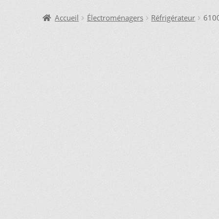
DEMANDE DE PARUTION
ENQUIRY CART
INFORMAT
Accueil
Électroménagers
Réfrigérateur
6100
LAVEUSE WHIRLPOOL, JE DÉSIRE VOIR….
MON CO
SI VOUS NE TROUVEZ PAS LA PIÈCE QUE VOUS CH