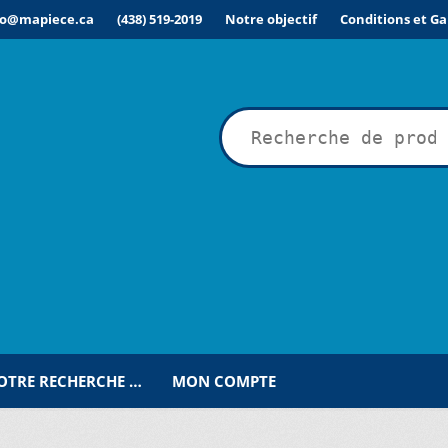
fo@mapiece.ca
(438) 519-2019
Notre objectif
Conditions et Ga
rche
VOTRE RECHERCHE …
MON COMPTE
ÉSIRÉE POUR UNE RECHERCHE PERSONNALISÉE…
COMMANDE
C