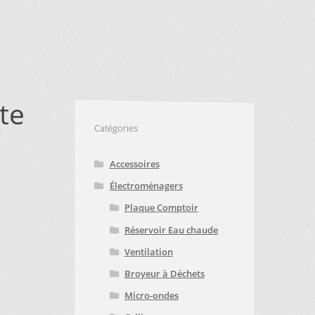
VICE À LA CLIENTÈLE
PE D’APPAREIL ?
E
TRUCS ET ASTUCES
te
Catégories
Accessoires
Électroménagers
Plaque Comptoir
Réservoir Eau chaude
Ventilation
Broyeur à Déchets
Micro-ondes