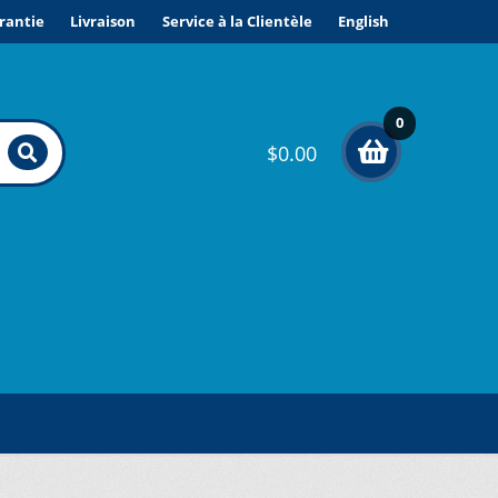
rantie
Livraison
Service à la Clientèle
English
0
$
0.00
élé
me
nts
ONDITIONS DE VENTE ET GARANTIE