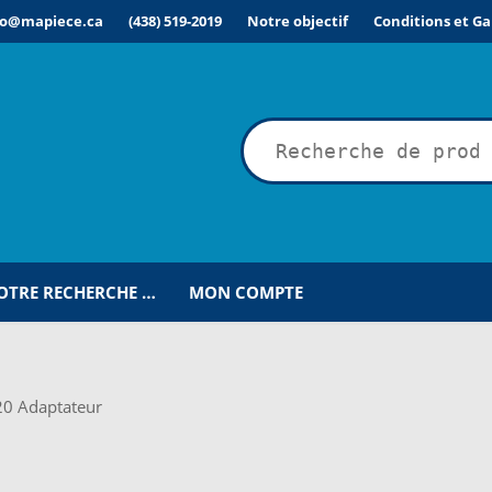
fo@mapiece.ca
(438) 519-2019
Notre objectif
Conditions et Ga
rche
VOTRE RECHERCHE …
MON COMPTE
ÉSIRÉE POUR UNE RECHERCHE PERSONNALISÉE…
COMMANDE
C
IONS POUR LA LIVRAISON OU LA CUEILLETTE
JOINDRE LE SER
0 Adaptateur
MPTE
NOS PROMOTIONS
NOTRE OBJECTIF
PANIER
POUR QUEL TY