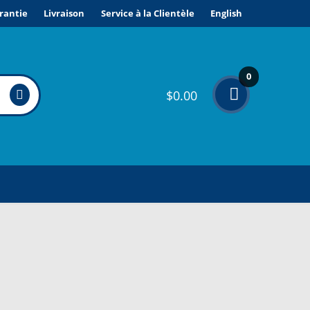
rantie
Livraison
Service à la Clientèle
English
0
$
0.00
élé
me
nts
ONDITIONS DE VENTE ET GARANTIE
VICE À LA CLIENTÈLE
PE D’APPAREIL ?