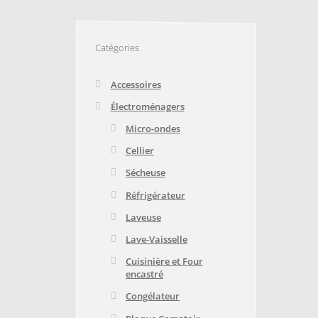
E
TRUCS ET ASTUCES
Catégories
Accessoires
Électroménagers
Micro-ondes
Cellier
Sécheuse
Réfrigérateur
Laveuse
Lave-Vaisselle
Cuisinière et Four
encastré
Congélateur