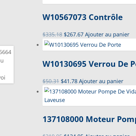
W10567073 Contrôle
Le
Le
$
335.18
$
267.67
Ajouter au panier
prix
prix
initial
actuel
était :
est :
W10130695 Verrou De P
$335.18.
$267.67.
Le
Le
$
50.31
$
41.78
Ajouter au panier
prix
prix
initial
actuel
était :
est :
$50.31.
$41.78.
137108000 Moteur Pomp
Le
Le