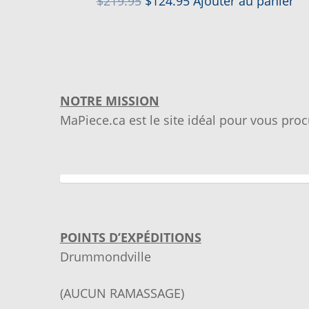
$
219.95
$
124.95
Ajouter au panier
prix
prix
initial
actuel
était :
est :
$219.95.
$124.95.
NOTRE MISSION
MaPiece.ca est le site idéal pour vous proc
POINTS D’EXPÉDITIONS
Drummondville
(AUCUN RAMASSAGE)