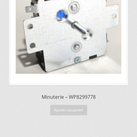
$275.89.
$220.35.
Mettez cette page dans vos favoris!
Minuterie – WP8299778
Ajouter au panier