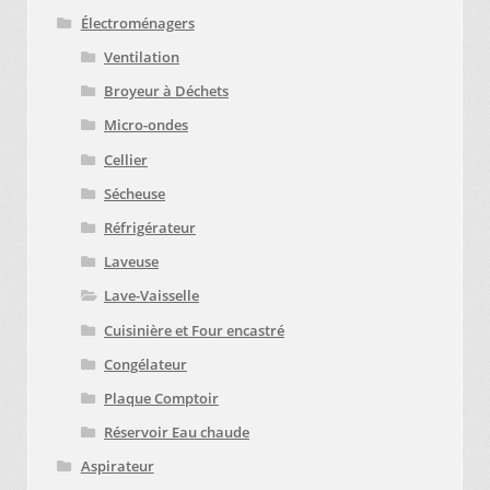
Électroménagers
Ventilation
Broyeur à Déchets
Micro-ondes
Cellier
Sécheuse
Réfrigérateur
Laveuse
Lave-Vaisselle
Cuisinière et Four encastré
Congélateur
Plaque Comptoir
Réservoir Eau chaude
Aspirateur