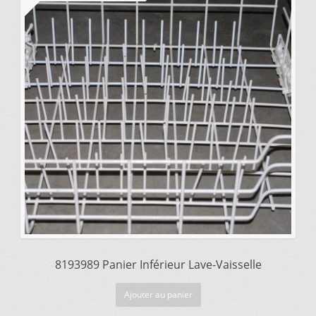
prix
prix
initial
actuel
Vous ne trouvez pas la pièce sur notre site…
était :
est :
$370.85.
$311.90.
8193989 Panier Inférieur Lave-Vaisselle
Ajouter au panier