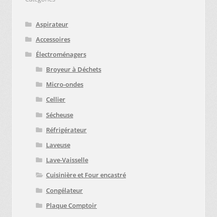
Aspirateur
Accessoires
Électroménagers
Broyeur à Déchets
Micro-ondes
Cellier
Sécheuse
Réfrigérateur
Laveuse
Lave-Vaisselle
Cuisinière et Four encastré
Congélateur
Plaque Comptoir