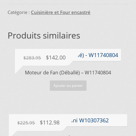
Catégorie :
Cuisinière et Four encastré
Produits similaires
Le
Le
$
142.00
$
283.95
prix
prix
Moteur de Fan (Déballé) – W11740804
initial
actuel
était :
est :
Ajouter au panier
$283.95.
$142.00.
Le
Le
$
112.98
$
225.95
prix
prix