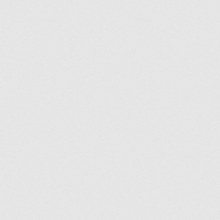
Commande
Conditions de Vente et Garantie
Demande de parution
Enquiry Cart
Informations pour la livraison ou la cueillette
Joindre le Service à la Clientèle
Laveuse Whirlpool, je désire voir….
Mon compte