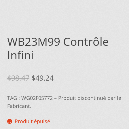
Mettez cette page dans vos favoris!
WB23M99 Contrôle
Infini
Le
Le
$
98.47
$
49.24
prix
prix
TAG : WG02F05772 – Produit discontinué par le
initial
actuel
Fabricant.
était :
est :
Produit épuisé
$98.47.
$49.24.