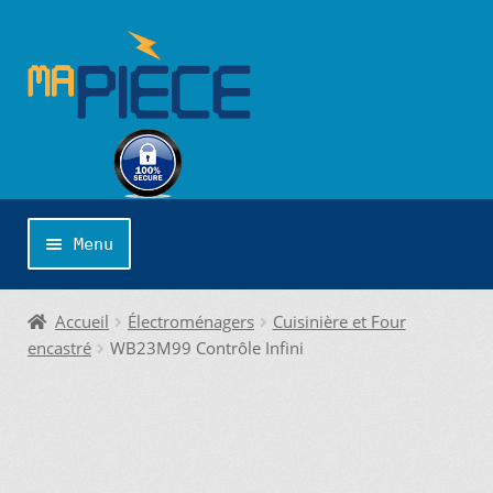
Aller
Aller
à
au
la
contenu
navigation
Menu
Accueil
Accueil
Électroménagers
Cuisinière et Four
encastré
WB23M99 Contrôle Infini
Catégories
Cliquer sur la marque désirée pour une
recherche personnalisée…