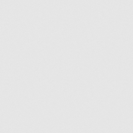
Nos promotions
Notre objectif
Panier
Pour quel type d’appareil ?
Si vous ne trouvez pas la pièce que vous
cherchez, on l’ajoute pour vous !
Suivez votre commande
Trucs et astuces