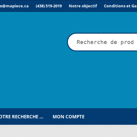
fo@mapiece.ca
(438) 519-2019
Notre objectif
Conditions et Ga
rche
VOTRE RECHERCHE …
MON COMPTE
ÉSIRÉE POUR UNE RECHERCHE PERSONNALISÉE…
COMMANDE
C