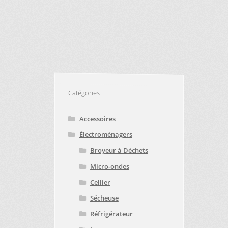
VICE À LA CLIENTÈLE
PE D’APPAREIL ?
E
TRUCS ET ASTUCES
Catégories
Accessoires
Électroménagers
Broyeur à Déchets
Micro-ondes
Cellier
Sécheuse
Réfrigérateur