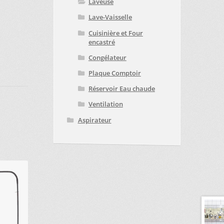
Laveuse
Lave-Vaisselle
Cuisinière et Four
encastré
Congélateur
Plaque Comptoir
Réservoir Eau chaude
Ventilation
Aspirateur