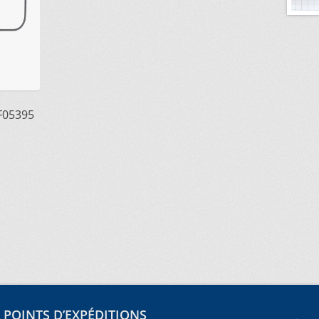
F05395
POINTS D’EXPÉDITIONS