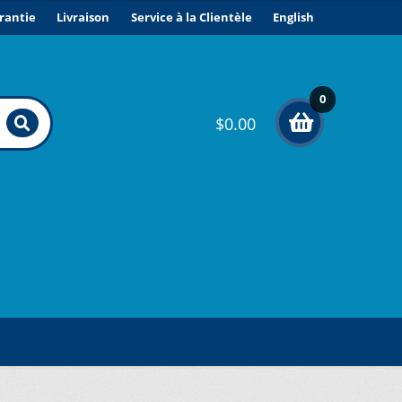
rantie
Livraison
Service à la Clientèle
English
0
$
0.00
élé
me
nts
ONDITIONS DE VENTE ET GARANTIE