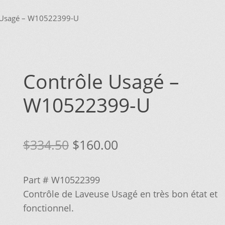
IONS POUR LA LIVRAISON OU LA CUEILLETTE
JOINDRE LE SER
 Usagé – W10522399-U
MPTE
NOS PROMOTIONS
NOTRE OBJECTIF
PANIER
POUR QUEL TY
ERCHEZ, ON L’AJOUTE POUR VOUS !
SUIVEZ VOTRE COMMAND
Contrôle Usagé –
W10522399-U
Le
Le
$
334.50
$
160.00
prix
prix
Part # W10522399
initial
actuel
Contrôle de Laveuse Usagé en très bon état et
était :
est :
fonctionnel.
$334.50.
$160.00.