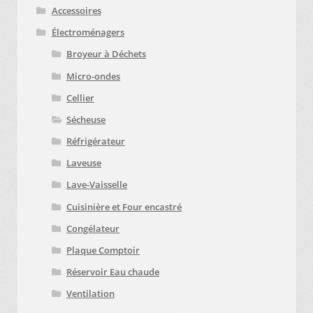
Accessoires
Électroménagers
Broyeur à Déchets
Micro-ondes
Cellier
Sécheuse
Réfrigérateur
Laveuse
Lave-Vaisselle
Cuisinière et Four encastré
Congélateur
Plaque Comptoir
Réservoir Eau chaude
Ventilation