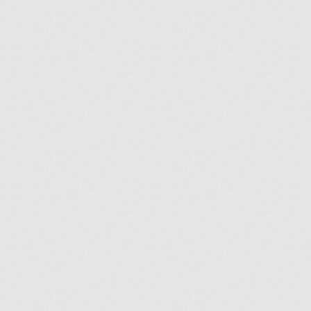
Nos promotions
Notre objectif
Panier
Pour quel type d’appareil ?
Si vous ne trouvez pas la pièce que vous
cherchez, on l’ajoute pour vous !
Suivez votre commande
Trucs et astuces