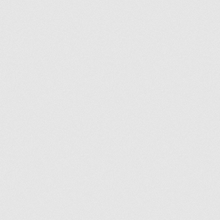
Commande
Conditions de Vente et Garantie
Demande de parution
Enquiry Cart
Informations pour la livraison ou la cueillette
Joindre le Service à la Clientèle
Laveuse Whirlpool, je désire voir….
Mon compte