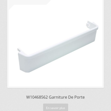
prix
prix
initial
actuel
était :
est :
$43.60.
$21.80.
W10468562 Garniture De Porte
En savoir plus