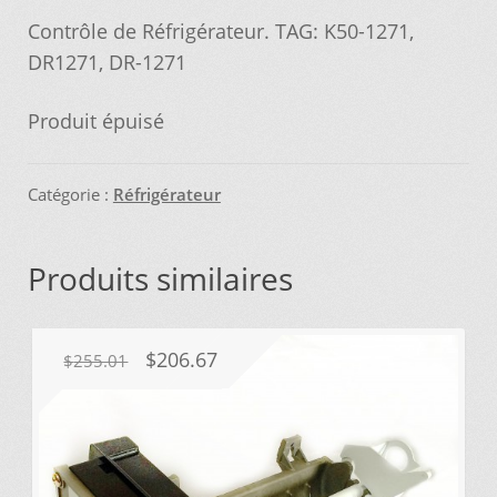
Contrôle de Réfrigérateur. TAG: K50-1271,
initial
actuel
Mettez cette page dans vos favoris!
DR1271, DR-1271
était :
est :
Produit épuisé
$114.95.
$62.95.
Catégorie :
Réfrigérateur
Produits similaires
Le
Le
$
206.67
$
255.01
prix
prix
initial
actuel
était :
est :
$255.01.
$206.67.