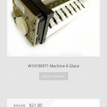
W10190971 Machine À Glace
Ajouter au panier
Le
Le
$
21.80
$
43.60