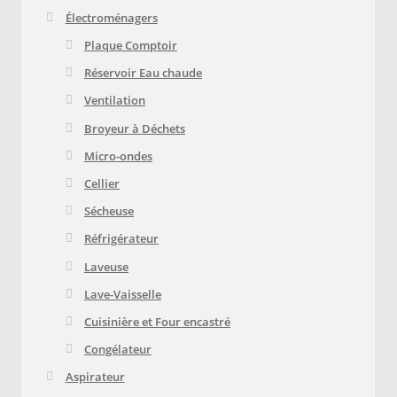
Électroménagers
Plaque Comptoir
Réservoir Eau chaude
Ventilation
Broyeur à Déchets
Micro-ondes
Cellier
Sécheuse
Réfrigérateur
Laveuse
Lave-Vaisselle
Cuisinière et Four encastré
Congélateur
Aspirateur