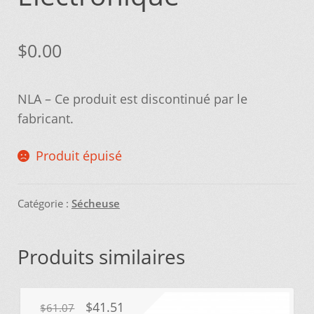
Nos promotions
$
0.00
Notre objectif
NLA – Ce produit est discontinué par le
fabricant.
Panier
Produit épuisé
Pour quel type d’appareil ?
Si vous ne trouvez pas la pièce que vous
Catégorie :
Sécheuse
cherchez, on l’ajoute pour vous !
Produits similaires
Suivez votre commande
Trucs et astuces
Le
Le
$
41.51
$
61.07