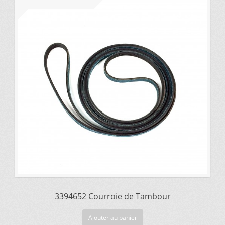
prix
prix
Vous ne trouvez pas la pièce sur notre site…
initial
actuel
était :
est :
$61.07.
$41.51.
3394652 Courroie de Tambour
Ajouter au panier