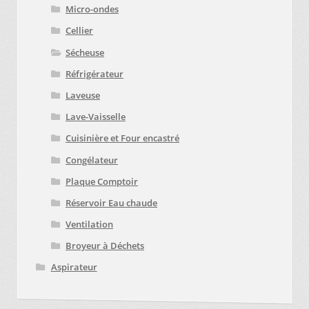
Micro-ondes
Cellier
Sécheuse
Réfrigérateur
Laveuse
Lave-Vaisselle
Cuisinière et Four encastré
Congélateur
Plaque Comptoir
Réservoir Eau chaude
Ventilation
Broyeur à Déchets
Aspirateur